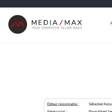
Éditeur responsable :
Sébastien Kess
Siège social :
Place Albert 1e