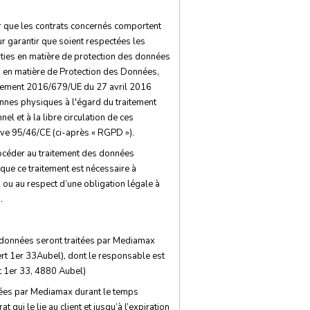
er que les contrats concernés comportent
r garantir que soient respectées les
rties en matière de protection des données
 en matière de Protection des Données,
ement 2016/679/UE du 27 avril 2016
sonnes physiques à l'égard du traitement
l et à la libre circulation de ces
ive 95/46/CE (ci-après « RGPD »).
océder au traitement des données
 que ce traitement est nécessaire à
e, ou au respect d’une obligation légale à
.
s données seront traitées par Mediamax
ert 1er 33Aubel), dont le responsable est
t 1er 33, 4880 Aubel)
ées par Mediamax durant le temps
t qui le lie au client et jusqu’à l’expiration