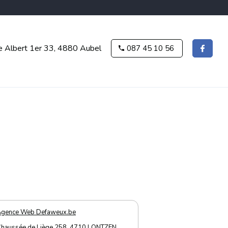
e Albert 1er 33, 4880 Aubel
087 45 10 56
Agence Web Defaweux.be
haussée de Liège 258, 4710 LONTZEN