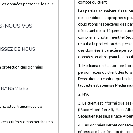
compte du client.
r les données personnelles que
Les parties souhaitent s'assur
des conditions appropriées pou
obligations respectives des pa
S-NOUS VOS
découlant de la Réglementation
comprenant notamment le Règl
relatif à la protection des per
SISSEZ DE NOUS
des données à caractère personne
données, et abrogeant la direct
1. Mediamax est autorisée à pr
la protection des données
personnelles du client dès lors
l’exécution du contrat qui les li
laquelle est soumise Mediamax
 TRANSMISES
2. N/A
3. Le client est informé que se
nt, elles, transmises de
(Place Albert 1er 33, Place Alb
Sébastien Kessels (Place Alber
vers critères de recherche tels
4. Ces données seront conserv
nécessaire à l’exécution du contra