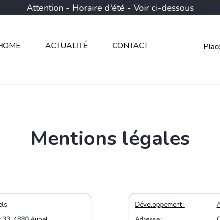
Attention - Horaire d'été - Voir ci-dessous
HOME
ACTUALITÉ
CONTACT
Plac
Mentions légales
els
Développement :
r 33, 4880 Aubel
Adresse :
C